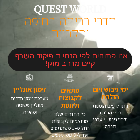
QUEST WORLD
חדרי בריחה בחיפה
והקריות
אנו פתוחים לפי הנחיות פיקוד העורף.
קיים מרחב מוגן!
ימי גיבוש ויום
זימון אונליין
מתאים
הולדת
לקבוצות
מערכת זימון חדרים
ולזוגות
אונליין פשוטה
ניתן לתאם הזמנות
ומהירה.
לימי הולדת
כל החדרים שלנו
ולימי גיבוש / ערבי
מותאמים לקבוצות
חברה.
החל מ-3 משתתפים
ועד ל-9 משתתפים